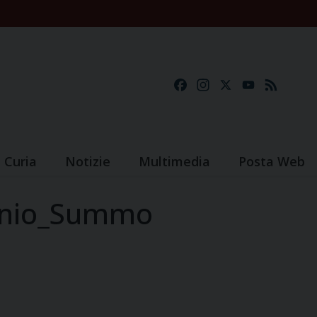
Facebook
Instagram
X
YouTube
Feed
Curia
Notizie
Multimedia
Posta Web
tonio_Summo