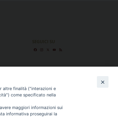
SEGUICI SU
Facebook
Instagram
X
YouTube
Feed
altre finalità ("interazioni e
cità") come specificato nella
 avere maggiori informazioni sui
sta informativa proseguirai la