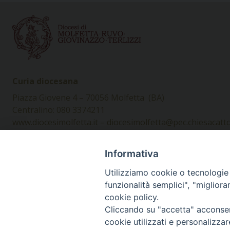
Curia diocesana
Piazza Giovene 4 – 70056 Molfetta (BA)
Centralino: 080 3374211
www.diocesimolfetta.it – diocesimolfetta@pec.chiesacattol
Informativa
Privacy Policy - trasparenza
© 2
Utilizziamo cookie o tecnologie s
funzionalità semplici", "miglior
cookie policy.
Cliccando su "accetta" acconsent
cookie utilizzati e personalizza