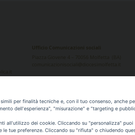
Ufficio Comunicazioni sociali
Piazza Giovene 4 – 70056 Molfetta (BA)
comunicazionisociali@diocesimolfetta.it
ica.it
016 - 2026 Diocesi Molfetta Ruvo Giovinazzo Terlizzi
imili per finalità tecniche e, con il tuo consenso, anche per 
amento dell'esperienza", "misurazione" e "targeting e pubbli
i all'utilizzo dei cookie. Cliccando su "personalizza" puoi
re le tue preferenze. Cliccando su "rifiuta" o chiudendo que