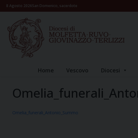
Skip
8 Agosto 2026
San Domenico, sacerdote
to
content
Home
Vescovo
Diocesi
Omelia_funerali_An
Omelia_funerali_Antonio_Summo