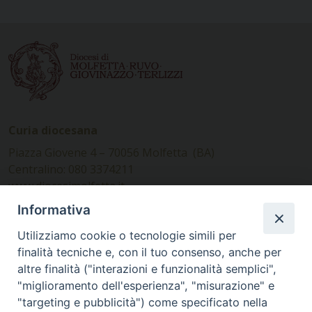
Curia diocesana
Piazza Giovene 4 – 70056 Molfetta (BA)
Centralino: 080 3374211
www.diocesimolfetta.it –
diocesimolfetta@pec.chiesacattolica.it
Informativa
Utilizziamo cookie o tecnologie simili per
Ufficio Comunicazioni sociali
finalità tecniche e, con il tuo consenso, anche per
altre finalità ("interazioni e funzionalità semplici",
Piazza Giovene 4 – 70056 Molfetta (BA)
"miglioramento dell'esperienza", "misurazione" e
comunicazionisociali@diocesimolfetta.it
"targeting e pubblicità") come specificato nella