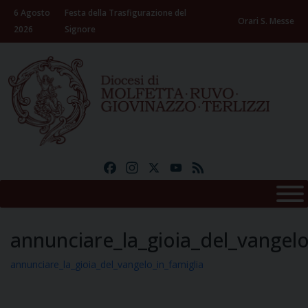
Skip
6 Agosto
Festa della Trasfigurazione del
to
Orari S. Messe
2026
Signore
content
Facebook
Instagram
X
YouTube
Feed
annunciare_la_gioia_del_vangelo
annunciare_la_gioia_del_vangelo_in_famiglia