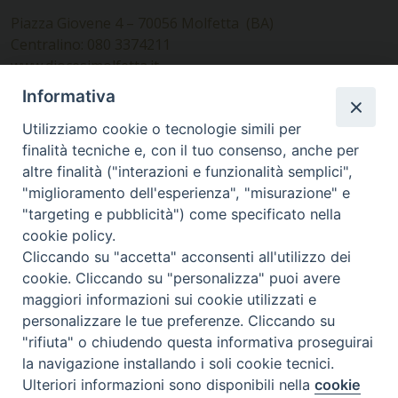
Piazza Giovene 4 – 70056 Molfetta (BA)
Centralino: 080 3374211
www.diocesimolfetta.it –
diocesimolfetta@pec.chiesacattolica.it
Informativa
Utilizziamo cookie o tecnologie simili per
Ufficio Comunicazioni sociali
finalità tecniche e, con il tuo consenso, anche per
altre finalità ("interazioni e funzionalità semplici",
Piazza Giovene 4 – 70056 Molfetta (BA)
"miglioramento dell'esperienza", "misurazione" e
comunicazionisociali@diocesimolfetta.it
"targeting e pubblicità") come specificato nella
cookie policy.
Cliccando su "accetta" acconsenti all'utilizzo dei
SEGUICI SU
cookie. Cliccando su "personalizza" puoi avere
Facebook
Instagram
X
YouTube
Feed
maggiori informazioni sui cookie utilizzati e
personalizzare le tue preferenze. Cliccando su
Privacy Policy - trasparenza
"rifiuta" o chiudendo questa informativa proseguirai
la navigazione installando i soli cookie tecnici.
© 2016 - 2026 Diocesi Molfetta Ruvo Giovinazzo Terlizzi
Ulteriori informazioni sono disponibili nella
cookie
Preferenze Cookie