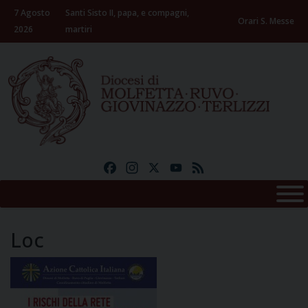
Skip
7 Agosto
Santi Sisto II, papa, e compagni,
to
Orari S. Messe
2026
martiri
content
Facebook
Instagram
X
YouTube
Feed
Loc