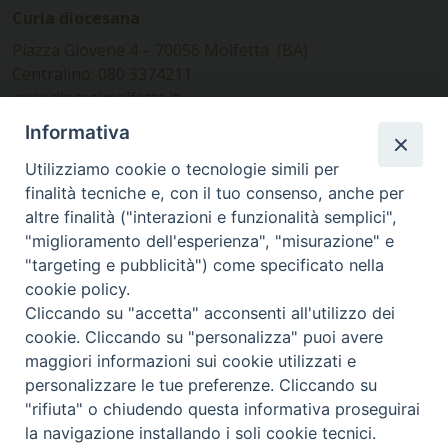
Curia diocesana
Piazza Giovene 4 – 70056 Molfetta (BA)
Centralino: 080 3374211
www.diocesimolfetta.it –
diocesimolfetta@pec.chiesacattolica.it
Informativa
Utilizziamo cookie o tecnologie simili per
Ufficio Comunicazioni sociali
finalità tecniche e, con il tuo consenso, anche per
altre finalità ("interazioni e funzionalità semplici",
Piazza Giovene 4 – 70056 Molfetta (BA)
"miglioramento dell'esperienza", "misurazione" e
comunicazionisociali@diocesimolfetta.it
"targeting e pubblicità") come specificato nella
cookie policy.
Cliccando su "accetta" acconsenti all'utilizzo dei
SEGUICI SU
cookie. Cliccando su "personalizza" puoi avere
Facebook
Instagram
X
YouTube
Feed
maggiori informazioni sui cookie utilizzati e
personalizzare le tue preferenze. Cliccando su
Privacy Policy - trasparenza
"rifiuta" o chiudendo questa informativa proseguirai
la navigazione installando i soli cookie tecnici.