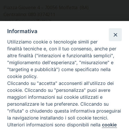
Piazza Giovene 4 – 70056 Molfetta (BA)
Centralino: 080 3374211
www.diocesimolfetta.it –
diocesimolfetta@pec.chiesacattolica.it
Informativa
Utilizziamo cookie o tecnologie simili per
Ufficio Comunicazioni sociali
finalità tecniche e, con il tuo consenso, anche per
altre finalità ("interazioni e funzionalità semplici",
Piazza Giovene 4 – 70056 Molfetta (BA)
"miglioramento dell'esperienza", "misurazione" e
comunicazionisociali@diocesimolfetta.it
"targeting e pubblicità") come specificato nella
cookie policy.
Cliccando su "accetta" acconsenti all'utilizzo dei
SEGUICI SU
cookie. Cliccando su "personalizza" puoi avere
Facebook
Instagram
X
YouTube
Feed
maggiori informazioni sui cookie utilizzati e
personalizzare le tue preferenze. Cliccando su
Privacy Policy - trasparenza
"rifiuta" o chiudendo questa informativa proseguirai
la navigazione installando i soli cookie tecnici.
© 2016 - 2026 Diocesi Molfetta Ruvo Giovinazzo Terlizzi
Ulteriori informazioni sono disponibili nella
cookie
Preferenze Cookie