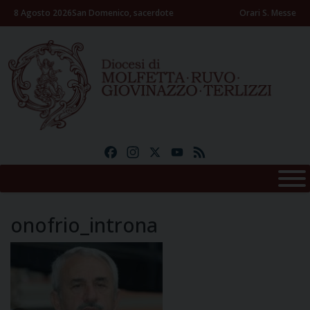
Skip
8 Agosto 2026
San Domenico, sacerdote
Orari S. Messe
to
content
Facebook
Instagram
X
YouTube
Feed
onofrio_introna