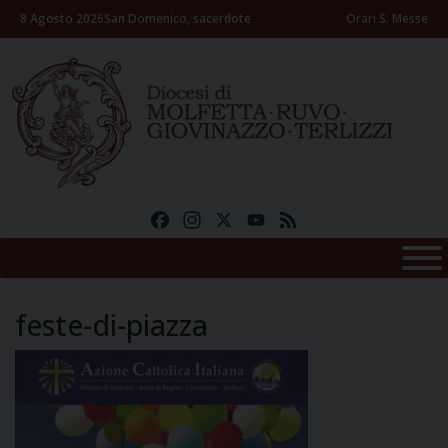
Skip
8 Agosto 2026
San Domenico, sacerdote
Orari S. Messe
to
content
Facebook
Instagram
X
YouTube
Feed
feste-di-piazza