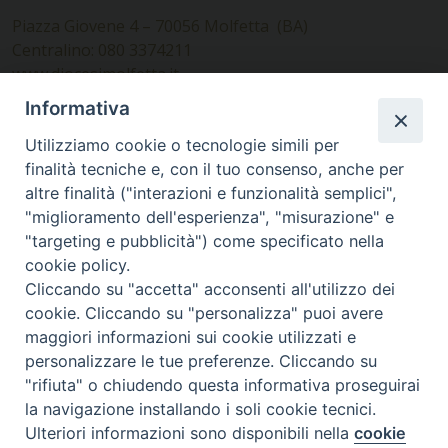
Piazza Giovene 4 – 70056 Molfetta (BA)
Centralino: 080 3374211
www.diocesimolfetta.it –
diocesimolfetta@pec.chiesacattolica.it
Informativa
Utilizziamo cookie o tecnologie simili per
Ufficio Comunicazioni sociali
finalità tecniche e, con il tuo consenso, anche per
altre finalità ("interazioni e funzionalità semplici",
Piazza Giovene 4 – 70056 Molfetta (BA)
"miglioramento dell'esperienza", "misurazione" e
comunicazionisociali@diocesimolfetta.it
"targeting e pubblicità") come specificato nella
cookie policy.
Cliccando su "accetta" acconsenti all'utilizzo dei
SEGUICI SU
cookie. Cliccando su "personalizza" puoi avere
Facebook
Instagram
X
YouTube
Feed
maggiori informazioni sui cookie utilizzati e
personalizzare le tue preferenze. Cliccando su
Privacy Policy - trasparenza
"rifiuta" o chiudendo questa informativa proseguirai
la navigazione installando i soli cookie tecnici.
© 2016 - 2026 Diocesi Molfetta Ruvo Giovinazzo Terlizzi
Ulteriori informazioni sono disponibili nella
cookie
Preferenze Cookie