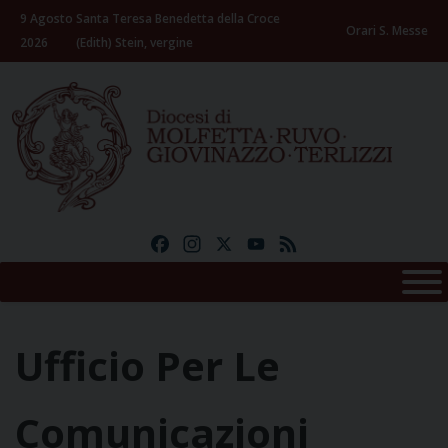
Skip
9 Agosto
Santa Teresa Benedetta della Croce
to
Orari S. Messe
2026
(Edith) Stein, vergine
content
Facebook
Instagram
X
YouTube
Feed
Ufficio Per Le
Comunicazioni