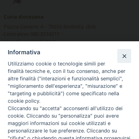
Curia diocesana
Piazza Giovene 4 – 70056 Molfetta (BA)
Centralino: 080 3374211
www.diocesimolfetta.it –
diocesimolfetta@pec.chiesacattolica.it
Informativa
Utilizziamo cookie o tecnologie simili per
Ufficio Comunicazioni sociali
finalità tecniche e, con il tuo consenso, anche per
altre finalità ("interazioni e funzionalità semplici",
Piazza Giovene 4 – 70056 Molfetta (BA)
"miglioramento dell'esperienza", "misurazione" e
comunicazionisociali@diocesimolfetta.it
"targeting e pubblicità") come specificato nella
cookie policy.
Cliccando su "accetta" acconsenti all'utilizzo dei
SEGUICI SU
cookie. Cliccando su "personalizza" puoi avere
Facebook
Instagram
X
YouTube
Feed
maggiori informazioni sui cookie utilizzati e
personalizzare le tue preferenze. Cliccando su
Privacy Policy - trasparenza
"rifiuta" o chiudendo questa informativa proseguirai