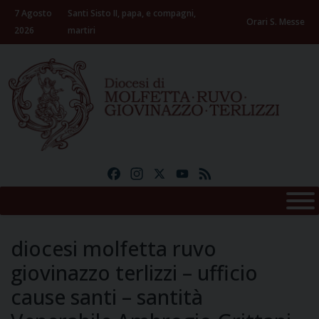
Skip
7 Agosto
Santi Sisto II, papa, e compagni,
to
Orari S. Messe
2026
martiri
content
Facebook
Instagram
X
YouTube
Feed
diocesi molfetta ruvo
giovinazzo terlizzi – ufficio
cause santi – santità