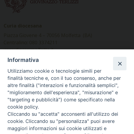
Curia diocesana
Piazza Giovene 4 – 70056 Molfetta (BA)
Centralino: 080 3374211
www.diocesimolfetta.it –
diocesimolfetta@pec.chiesacattolica.it
Informativa
Utilizziamo cookie o tecnologie simili per
Ufficio Comunicazioni sociali
finalità tecniche e, con il tuo consenso, anche per
altre finalità ("interazioni e funzionalità semplici",
Piazza Giovene 4 – 70056 Molfetta (BA)
"miglioramento dell'esperienza", "misurazione" e
comunicazionisociali@diocesimolfetta.it
"targeting e pubblicità") come specificato nella
cookie policy.
Cliccando su "accetta" acconsenti all'utilizzo dei
SEGUICI SU
cookie. Cliccando su "personalizza" puoi avere
Facebook
Instagram
X
YouTube
Feed
maggiori informazioni sui cookie utilizzati e