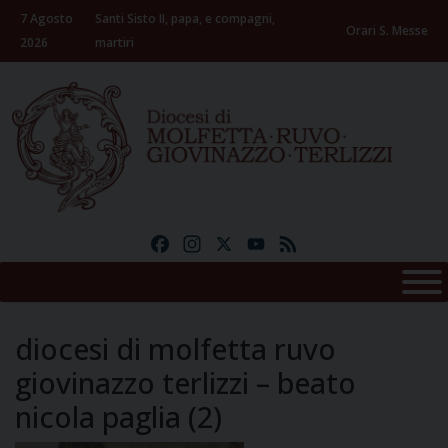
Skip
7 Agosto
Santi Sisto II, papa, e compagni,
to
Orari S. Messe
2026
martiri
content
Facebook
Instagram
X
YouTube
Feed
diocesi di molfetta ruvo
giovinazzo terlizzi – beato
nicola paglia (2)