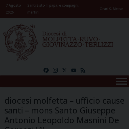
Skip
7 Agosto
Santi Sisto II, papa, e compagni,
to
Orari S. Messe
2026
martiri
content
Facebook
Instagram
X
YouTube
Feed
diocesi molfetta – ufficio cause
santi – mons Santo Giuseppe
Antonio Leopoldo Masnini De