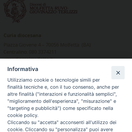
Curia diocesana
Piazza Giovene 4 – 70056 Molfetta (BA)
Centralino: 080 3374211
www.diocesimolfetta.it –
diocesimolfetta@pec.chiesacattolica.it
Informativa
Utilizziamo cookie o tecnologie simili per
Ufficio Comunicazioni sociali
finalità tecniche e, con il tuo consenso, anche per
altre finalità ("interazioni e funzionalità semplici",
Piazza Giovene 4 – 70056 Molfetta (BA)
"miglioramento dell'esperienza", "misurazione" e
comunicazionisociali@diocesimolfetta.it
"targeting e pubblicità") come specificato nella
cookie policy.
Cliccando su "accetta" acconsenti all'utilizzo dei
SEGUICI SU
cookie. Cliccando su "personalizza" puoi avere