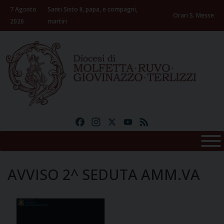
Skip
7 Agosto
Santi Sisto II, papa, e compagni,
to
Orari S. Messe
2026
martiri
content
Facebook
Instagram
X
YouTube
Feed
AVVISO 2^ SEDUTA AMM.VA