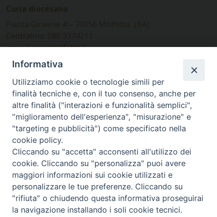
Curia diocesana
Piazza Giovene 4 – 70056 Molfetta (BA)
Centralino: 080 3374211
www.diocesimolfetta.it –
diocesimolfetta@pec.chiesacattolica.it
Informativa
Utilizziamo cookie o tecnologie simili per
Ufficio Comunicazioni sociali
finalità tecniche e, con il tuo consenso, anche per
altre finalità ("interazioni e funzionalità semplici",
Piazza Giovene 4 – 70056 Molfetta (BA)
"miglioramento dell'esperienza", "misurazione" e
comunicazionisociali@diocesimolfetta.it
"targeting e pubblicità") come specificato nella
cookie policy.
Cliccando su "accetta" acconsenti all'utilizzo dei
SEGUICI SU
cookie. Cliccando su "personalizza" puoi avere
Facebook
Instagram
X
YouTube
Feed
maggiori informazioni sui cookie utilizzati e
personalizzare le tue preferenze. Cliccando su
Privacy Policy - trasparenza
"rifiuta" o chiudendo questa informativa proseguirai
la navigazione installando i soli cookie tecnici.