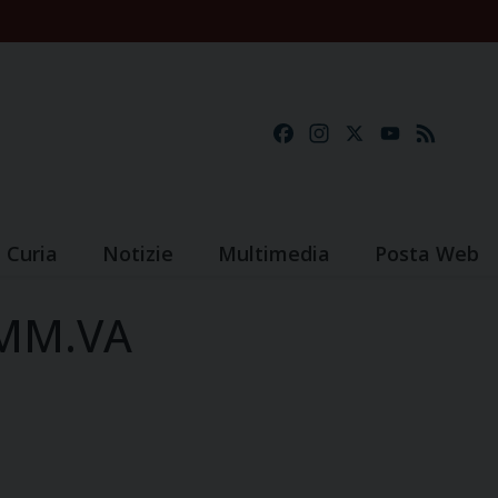
Facebook
Instagram
X
YouTube
Feed
Curia
Notizie
Multimedia
Posta Web
AMM.VA