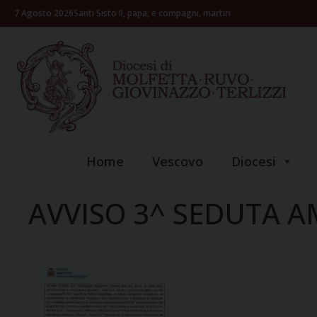
Skip
7 Agosto 2026
Santi Sisto II, papa, e compagni, martiri
to
content
Home
Vescovo
Diocesi
AVVISO 3^ SEDUTA 