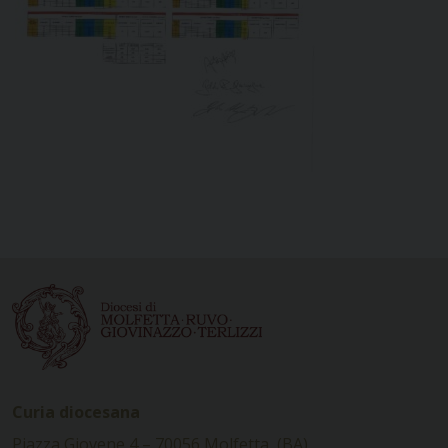
Curia diocesana
Piazza Giovene 4 – 70056 Molfetta (BA)