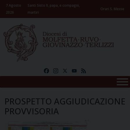
Skip
7 Agosto
Santi Sisto II, papa, e compagni,
to
Orari S. Messe
2026
martiri
content
Facebook
Instagram
X
YouTube
Feed
PROSPETTO AGGIUDICAZIONE
PROVVISORIA