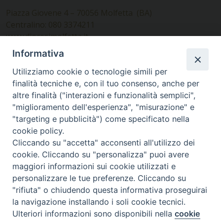
Piazza Giovene 4 – 70056 Molfetta (BA)
Centralino: 080 3374211
www.diocesimolfetta.it –
diocesimolfetta@pec.chiesacattolica.it
Informativa
Utilizziamo cookie o tecnologie simili per
Ufficio Comunicazioni sociali
finalità tecniche e, con il tuo consenso, anche per
altre finalità ("interazioni e funzionalità semplici",
Piazza Giovene 4 – 70056 Molfetta (BA)
"miglioramento dell'esperienza", "misurazione" e
comunicazionisociali@diocesimolfetta.it
"targeting e pubblicità") come specificato nella
cookie policy.
Cliccando su "accetta" acconsenti all'utilizzo dei
SEGUICI SU
cookie. Cliccando su "personalizza" puoi avere
Facebook
Instagram
X
YouTube
Feed
maggiori informazioni sui cookie utilizzati e
personalizzare le tue preferenze. Cliccando su
Privacy Policy - trasparenza
"rifiuta" o chiudendo questa informativa proseguirai
la navigazione installando i soli cookie tecnici.
© 2016 - 2026 Diocesi Molfetta Ruvo Giovinazzo Terlizzi
Ulteriori informazioni sono disponibili nella
cookie
Preferenze Cookie