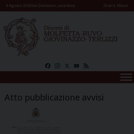
Skip
8 Agosto 2026
San Domenico, sacerdote
Orari S. Messe
to
content
Facebook
Instagram
X
YouTube
Feed
Atto pubblicazione avvisi