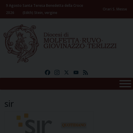
Skip
9 Agosto
Santa Teresa Benedetta della Croce
to
Orari S. Messe
2026
(Edith) Stein, vergine
content
Facebook
Instagram
X
YouTube
Feed
sir