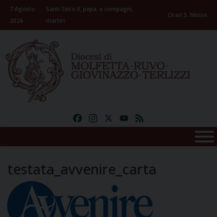
Skip
7 Agosto
Santi Sisto II, papa, e compagni,
to
Orari S. Messe
2026
martiri
content
Facebook
Instagram
X
YouTube
Feed
testata_avvenire_carta