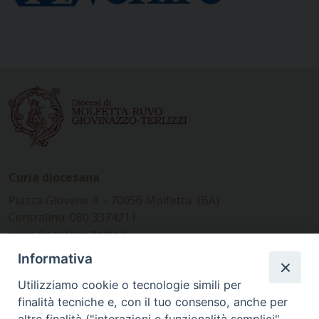
Curia diocesana
Piazza Giovene 4 – 70056 Molfetta (BA)
Centralino: 080 3374211
www.diocesimolfetta.it –
diocesimolfetta@pec.chiesacattolica.it
Informativa
Utilizziamo cookie o tecnologie simili per
Ufficio Comunicazioni sociali
finalità tecniche e, con il tuo consenso, anche per