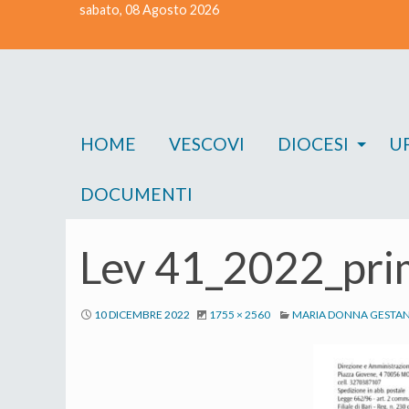
sabato, 08 Agosto 2026
Skip
to
content
HOME
VESCOVI
DIOCESI
UF
DOCUMENTI
Lev 41_2022_pri
10 DICEMBRE 2022
1755 × 2560
MARIA DONNA GESTA