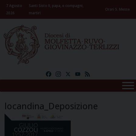
Skip
7 Agosto
Santi Sisto II, papa, e compagni,
to
Orari S. Messe
2026
martiri
content
Facebook
Instagram
X
YouTube
Feed
locandina_Deposizione