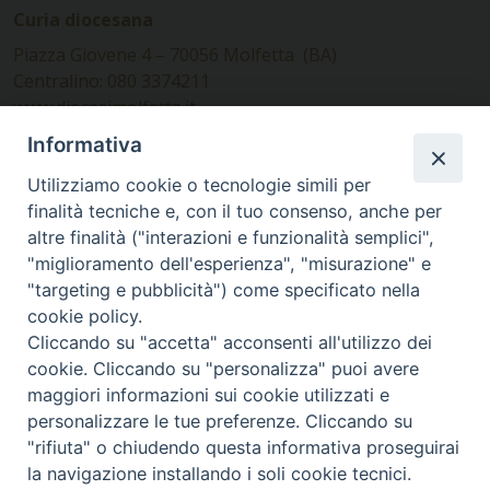
Curia diocesana
Piazza Giovene 4 – 70056 Molfetta (BA)
Centralino: 080 3374211
www.diocesimolfetta.it –
diocesimolfetta@pec.chiesacattolica.it
Informativa
Utilizziamo cookie o tecnologie simili per
Ufficio Comunicazioni sociali
finalità tecniche e, con il tuo consenso, anche per
altre finalità ("interazioni e funzionalità semplici",
Piazza Giovene 4 – 70056 Molfetta (BA)
"miglioramento dell'esperienza", "misurazione" e
comunicazionisociali@diocesimolfetta.it
"targeting e pubblicità") come specificato nella
cookie policy.
Cliccando su "accetta" acconsenti all'utilizzo dei
SEGUICI SU
cookie. Cliccando su "personalizza" puoi avere
Facebook
Instagram
X
YouTube
Feed
maggiori informazioni sui cookie utilizzati e
personalizzare le tue preferenze. Cliccando su
Privacy Policy - trasparenza
"rifiuta" o chiudendo questa informativa proseguirai
la navigazione installando i soli cookie tecnici.