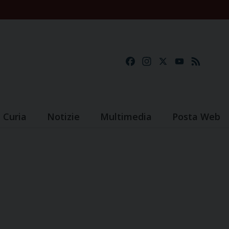
Facebook
Instagram
X
YouTube
Feed
Curia
Notizie
Multimedia
Posta Web