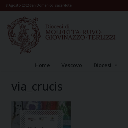
Skip
8 Agosto 2026
San Domenico, sacerdote
to
content
Home
Vescovo
Diocesi
via_crucis