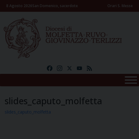
Skip
8 Agosto 2026
San Domenico, sacerdote
Orari S. Messe
to
content
Facebook
Instagram
X
YouTube
Feed
slides_caputo_molfetta
slides_caputo_molfetta