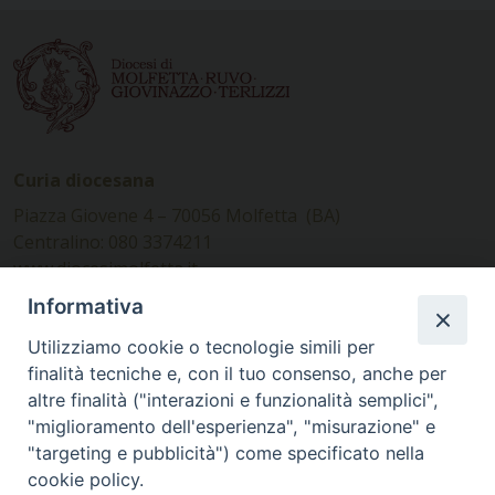
Curia diocesana
Piazza Giovene 4 – 70056 Molfetta (BA)
Centralino: 080 3374211
www.diocesimolfetta.it –
diocesimolfetta@pec.chiesacattolica.it
Informativa
Utilizziamo cookie o tecnologie simili per
Ufficio Comunicazioni sociali
finalità tecniche e, con il tuo consenso, anche per
altre finalità ("interazioni e funzionalità semplici",
Piazza Giovene 4 – 70056 Molfetta (BA)
"miglioramento dell'esperienza", "misurazione" e
comunicazionisociali@diocesimolfetta.it
"targeting e pubblicità") come specificato nella
cookie policy.