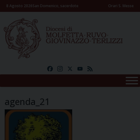
Skip
8 Agosto 2026
San Domenico, sacerdote
Orari S. Messe
to
content
Facebook
Instagram
X
YouTube
Feed
agenda_21