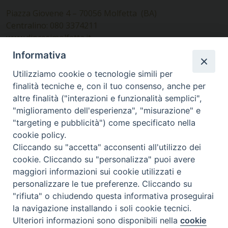
Piazza Giovene 4 – 70056 Molfetta (BA)
Centralino: 080 3374211
www.diocesimolfetta.it –
diocesimolfetta@pec.chiesacattolica.it
Informativa
Utilizziamo cookie o tecnologie simili per
Ufficio Comunicazioni sociali
finalità tecniche e, con il tuo consenso, anche per
altre finalità ("interazioni e funzionalità semplici",
Piazza Giovene 4 – 70056 Molfetta (BA)
"miglioramento dell'esperienza", "misurazione" e
comunicazionisociali@diocesimolfetta.it
"targeting e pubblicità") come specificato nella
cookie policy.
Cliccando su "accetta" acconsenti all'utilizzo dei
SEGUICI SU
cookie. Cliccando su "personalizza" puoi avere
Facebook
Instagram
X
YouTube
Feed
maggiori informazioni sui cookie utilizzati e
personalizzare le tue preferenze. Cliccando su
Privacy Policy - trasparenza
"rifiuta" o chiudendo questa informativa proseguirai
la navigazione installando i soli cookie tecnici.
© 2016 - 2026 Diocesi Molfetta Ruvo Giovinazzo Terlizzi
Ulteriori informazioni sono disponibili nella
cookie
Preferenze Cookie