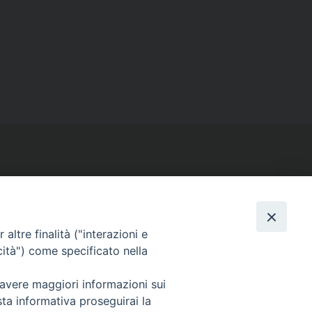
SEGUICI SU
altre finalità ("interazioni e
cità") come specificato nella
Facebook
Instagram
X
YouTube
Feed
 avere maggiori informazioni sui
sta informativa proseguirai la