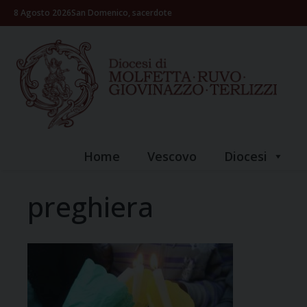
Skip
8 Agosto 2026
San Domenico, sacerdote
to
content
Home
Vescovo
Diocesi
preghiera