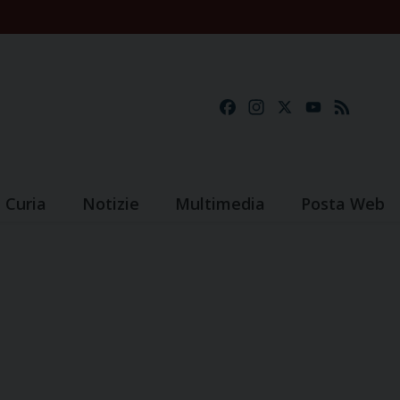
Facebook
Instagram
X
YouTube
Feed
Curia
Notizie
Multimedia
Posta Web