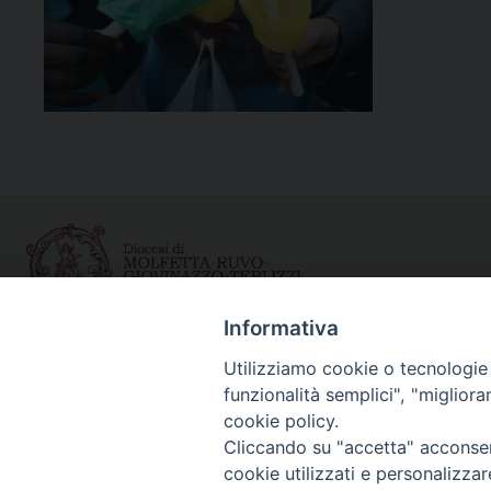
Informativa
Curia diocesana
Utilizziamo cookie o tecnologie s
funzionalità semplici", "miglior
Piazza Giovene 4 – 70056 Molfetta (BA)
cookie policy.
Centralino: 080 3374211
Cliccando su "accetta" acconsent
www.diocesimolfetta.it – diocesimolfetta@pec.chiesacattol
cookie utilizzati e personalizza