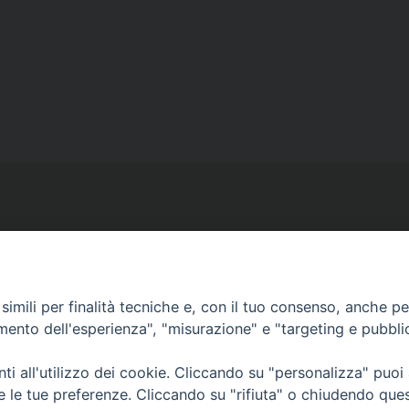
Ufficio Comunicazioni sociali
imili per finalità tecniche e, con il tuo consenso, anche per 
amento dell'esperienza", "misurazione" e "targeting e pubbli
Piazza Giovene 4 – 70056 Molfetta (BA)
comunicazionisociali@diocesimolfetta.it
i all'utilizzo dei cookie. Cliccando su "personalizza" puoi
ica.it
re le tue preferenze. Cliccando su "rifiuta" o chiudendo que