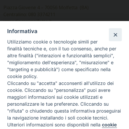
Piazza Giovene 4 – 70056 Molfetta (BA)
Centralino: 080 3374211
www.diocesimolfetta.it –
diocesimolfetta@pec.chiesacattolica.it
Informativa
Utilizziamo cookie o tecnologie simili per
Ufficio Comunicazioni sociali
finalità tecniche e, con il tuo consenso, anche per
altre finalità ("interazioni e funzionalità semplici",
Piazza Giovene 4 – 70056 Molfetta (BA)
"miglioramento dell'esperienza", "misurazione" e
comunicazionisociali@diocesimolfetta.it
"targeting e pubblicità") come specificato nella
cookie policy.
Cliccando su "accetta" acconsenti all'utilizzo dei
SEGUICI SU
cookie. Cliccando su "personalizza" puoi avere
Facebook
Instagram
X
YouTube
Feed
maggiori informazioni sui cookie utilizzati e
personalizzare le tue preferenze. Cliccando su
Privacy Policy - trasparenza
"rifiuta" o chiudendo questa informativa proseguirai
la navigazione installando i soli cookie tecnici.
© 2016 - 2026 Diocesi Molfetta Ruvo Giovinazzo Terlizzi
Ulteriori informazioni sono disponibili nella
cookie
Preferenze Cookie