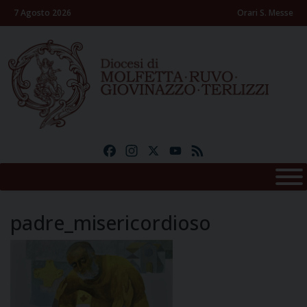
Skip
7 Agosto 2026
Orari S. Messe
to
content
Facebook
Instagram
X
YouTube
Feed
padre_misericordioso