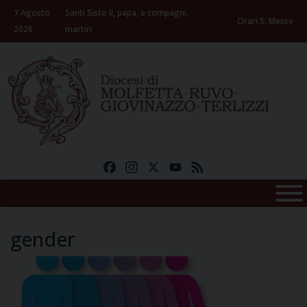
Skip
7 Agosto
Santi Sisto II, papa, e compagni,
to
Orari S. Messe
2026
martiri
content
Facebook
Instagram
X
YouTube
Feed
gender