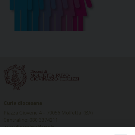
Curia diocesana
Piazza Giovene 4 – 70056 Molfetta (BA)
Centralino: 080 3374211
www.diocesimolfetta.it –
diocesimolfetta@pec.chiesacattolica.it