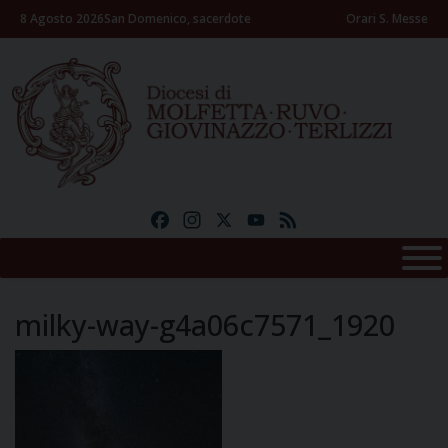
Skip
8 Agosto 2026
San Domenico, sacerdote
Orari S. Messe
to
content
Facebook
Instagram
X
YouTube
Feed
milky-way-g4a06c7571_1920