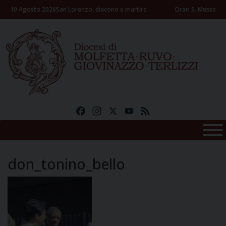
Skip
10 Agosto 2026
San Lorenzo, diacono e martire
Orari S. Messe
to
content
Facebook
Instagram
X
YouTube
Feed
don_tonino_bello