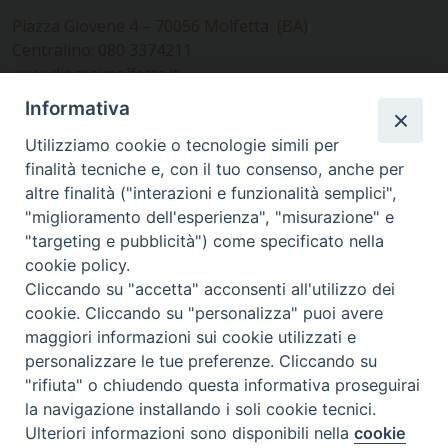
Piazza Giovene 4 – 70056 Molfetta (BA)
Centralino: 080 3374211
www.diocesimolfetta.it –
diocesimolfetta@pec.chiesacattolica.it
Informativa
Utilizziamo cookie o tecnologie simili per
Ufficio Comunicazioni sociali
finalità tecniche e, con il tuo consenso, anche per
altre finalità ("interazioni e funzionalità semplici",
Piazza Giovene 4 – 70056 Molfetta (BA)
"miglioramento dell'esperienza", "misurazione" e
comunicazionisociali@diocesimolfetta.it
"targeting e pubblicità") come specificato nella
cookie policy.
Cliccando su "accetta" acconsenti all'utilizzo dei
SEGUICI SU
cookie. Cliccando su "personalizza" puoi avere
Facebook
Instagram
X
YouTube
Feed
maggiori informazioni sui cookie utilizzati e
personalizzare le tue preferenze. Cliccando su
Privacy Policy - trasparenza
"rifiuta" o chiudendo questa informativa proseguirai
la navigazione installando i soli cookie tecnici.
© 2016 - 2026 Diocesi Molfetta Ruvo Giovinazzo Terlizzi
Ulteriori informazioni sono disponibili nella
cookie
Preferenze Cookie