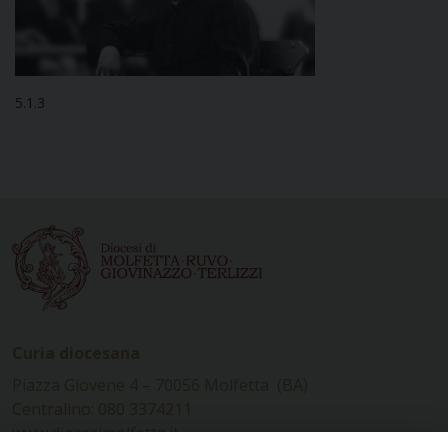
5.1.3
Curia diocesana
Piazza Giovene 4 – 70056 Molfetta (BA)
Centralino: 080 3374211
www.diocesimolfetta.it –