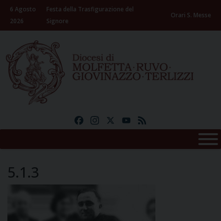
Skip
6 Agosto
Festa della Trasfigurazione del
to
Orari S. Messe
2026
Signore
content
Facebook
Instagram
X
YouTube
Feed
5.1.3