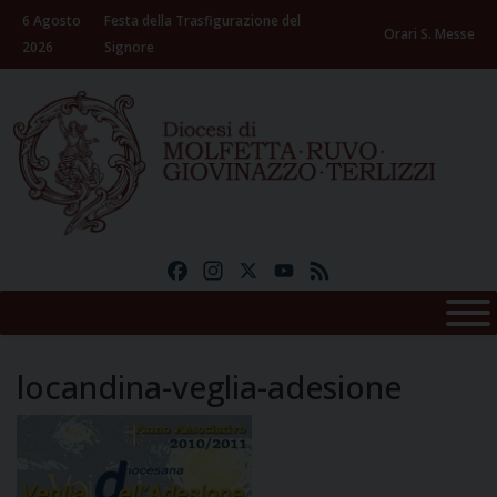
Skip
6 Agosto
Festa della Trasfigurazione del
to
Orari S. Messe
2026
Signore
content
Facebook
Instagram
X
YouTube
Feed
locandina-veglia-adesione