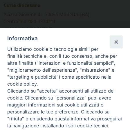
Curia diocesana
Piazza Giovene 4 – 70056 Molfetta (BA)
Centralino: 080 3374211
www.diocesimolfetta.it –
diocesimolfetta@pec.chiesacattolica.it
Informativa
Utilizziamo cookie o tecnologie simili per
Ufficio Comunicazioni sociali
finalità tecniche e, con il tuo consenso, anche per
altre finalità ("interazioni e funzionalità semplici",
Piazza Giovene 4 – 70056 Molfetta (BA)
"miglioramento dell'esperienza", "misurazione" e
comunicazionisociali@diocesimolfetta.it
"targeting e pubblicità") come specificato nella
cookie policy.
Cliccando su "accetta" acconsenti all'utilizzo dei
SEGUICI SU
cookie. Cliccando su "personalizza" puoi avere
Facebook
Instagram
X
YouTube
Feed
maggiori informazioni sui cookie utilizzati e
personalizzare le tue preferenze. Cliccando su
Privacy Policy - trasparenza
"rifiuta" o chiudendo questa informativa proseguirai
la navigazione installando i soli cookie tecnici.