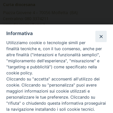
Curia diocesana
Piazza Giovene 4 – 70056 Molfetta (BA)
Centralino: 080 3374211
www.diocesimolfetta.it –
diocesimolfetta@pec.chiesacattolica.it
Informativa
Utilizziamo cookie o tecnologie simili per
Ufficio Comunicazioni sociali
finalità tecniche e, con il tuo consenso, anche per
altre finalità ("interazioni e funzionalità semplici",
Piazza Giovene 4 – 70056 Molfetta (BA)
"miglioramento dell'esperienza", "misurazione" e
comunicazionisociali@diocesimolfetta.it
"targeting e pubblicità") come specificato nella
cookie policy.
Cliccando su "accetta" acconsenti all'utilizzo dei
SEGUICI SU
cookie. Cliccando su "personalizza" puoi avere
Facebook
Instagram
X
YouTube
Feed
maggiori informazioni sui cookie utilizzati e
personalizzare le tue preferenze. Cliccando su
Privacy Policy - trasparenza
"rifiuta" o chiudendo questa informativa proseguirai
la navigazione installando i soli cookie tecnici.