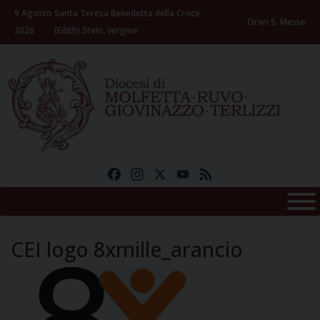
Skip
9 Agosto
Santa Teresa Benedetta della Croce
to
Orari S. Messe
2026
(Edith) Stein, vergine
content
Facebook
Instagram
X
YouTube
Feed
CEI logo 8xmille_arancio