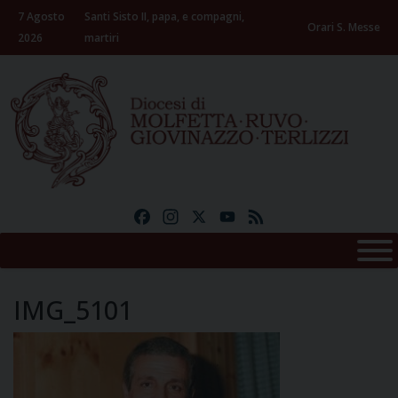
Skip
7 Agosto
Santi Sisto II, papa, e compagni,
to
Orari S. Messe
2026
martiri
content
Facebook
Instagram
X
YouTube
Feed
IMG_5101