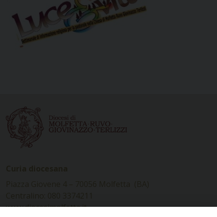
Curia diocesana
Piazza Giovene 4 – 70056 Molfetta (BA)
Centralino: 080 3374211
www.diocesimolfetta.it –