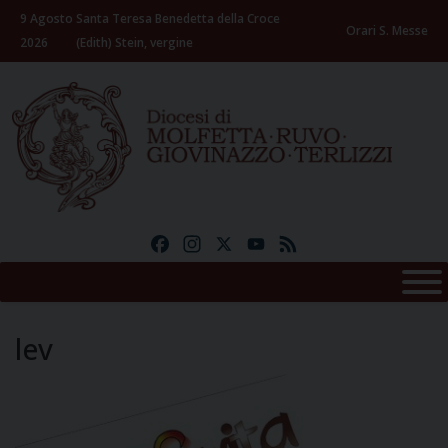
Skip
9 Agosto
Santa Teresa Benedetta della Croce
to
Orari S. Messe
2026
(Edith) Stein, vergine
content
Facebook
Instagram
X
YouTube
Feed
lev