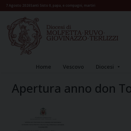
Skip
7 Agosto 2026
Santi Sisto II, papa, e compagni, martiri
to
content
Home
Vescovo
Diocesi
Apertura anno don To