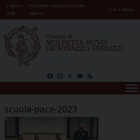
Skip
6 Agosto
Festa della Trasfigurazione del
to
Orari S. Messe
2026
Signore
content
Facebook
Instagram
X
YouTube
Feed
scuola-pace-2023