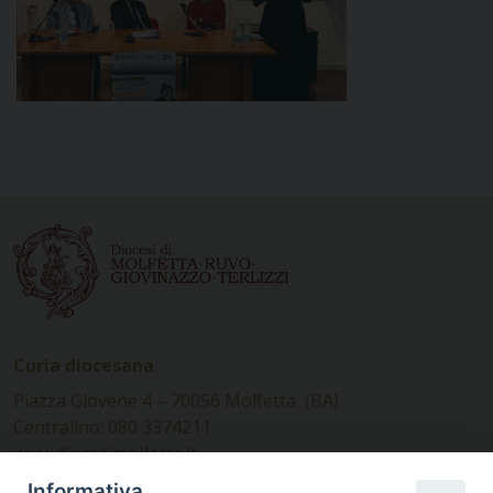
Curia diocesana
Piazza Giovene 4 – 70056 Molfetta (BA)
Centralino: 080 3374211
www.diocesimolfetta.it –
diocesimolfetta@pec.chiesacattolica.it
Informativa