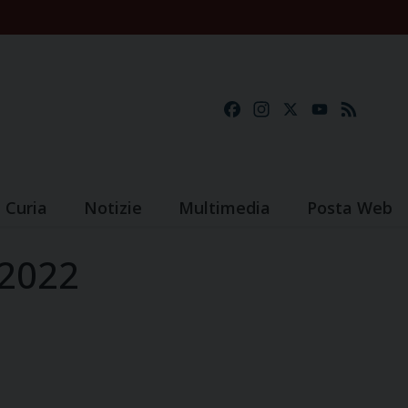
Facebook
Instagram
X
YouTube
Feed
Curia
Notizie
Multimedia
Posta Web
22022