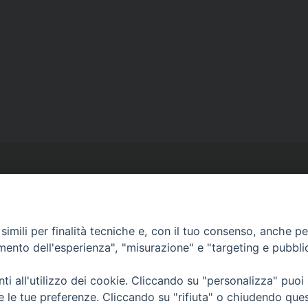
imili per finalità tecniche e, con il tuo consenso, anche per 
amento dell'esperienza", "misurazione" e "targeting e pubbli
Ufficio Comunicazioni sociali
Piazza Giovene 4 – 70056 Molfetta (BA)
i all'utilizzo dei cookie. Cliccando su "personalizza" puoi
comunicazionisociali@diocesimolfetta.it
re le tue preferenze. Cliccando su "rifiuta" o chiudendo que
ica.it