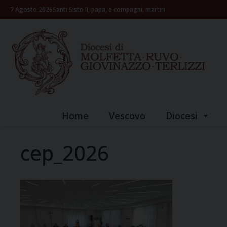
Skip
7 Agosto 2026
Santi Sisto II, papa, e compagni, martiri
to
content
Home
Vescovo
Diocesi
cep_2026