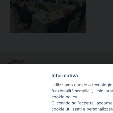
Informativa
Utilizziamo cookie o tecnologie s
funzionalità semplici", "miglior
Curia diocesana
cookie policy.
Piazza Giovene 4 – 70056 Molfetta (BA)
Cliccando su "accetta" acconsent
Centralino: 080 3374211
cookie utilizzati e personalizza
www.diocesimolfetta.it – diocesimolfetta@pec.chiesacattol