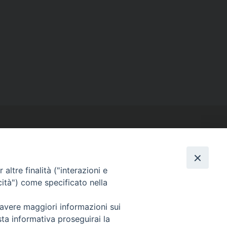
altre finalità ("interazioni e
cità") come specificato nella
SEGUICI SU
Facebook
Instagram
X
YouTube
Feed
 avere maggiori informazioni sui
sta informativa proseguirai la