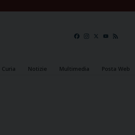
Facebook
Instagram
X
YouTube
Feed
Curia
Notizie
Multimedia
Posta Web