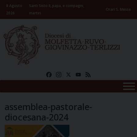
Skip
8 Agosto
Santi Sisto II, papa, e compagni,
to
Orari S. Messe
2026
martiri
content
Facebook
Instagram
X
YouTube
Feed
assemblea-pastorale-
diocesana-2024