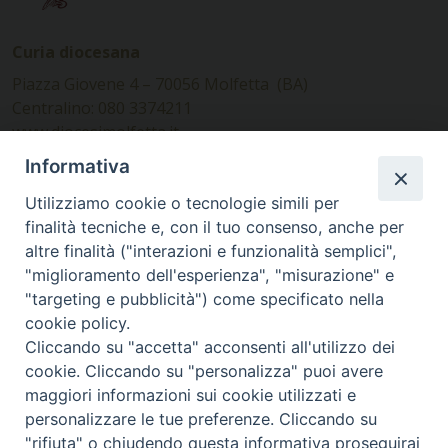
Curia diocesana
Piazza Giovene 4 – 70056 Molfetta (BA)
Centralino: 080 3374211
www.diocesimolfetta.it –
diocesimolfetta@pec.chiesacattolica.it
Informativa
Utilizziamo cookie o tecnologie simili per
Ufficio Comunicazioni sociali
finalità tecniche e, con il tuo consenso, anche per
altre finalità ("interazioni e funzionalità semplici",
Piazza Giovene 4 – 70056 Molfetta (BA)
"miglioramento dell'esperienza", "misurazione" e
comunicazionisociali@diocesimolfetta.it
"targeting e pubblicità") come specificato nella
cookie policy.
Cliccando su "accetta" acconsenti all'utilizzo dei
SEGUICI SU
cookie. Cliccando su "personalizza" puoi avere
Facebook
Instagram
X
YouTube
Feed
maggiori informazioni sui cookie utilizzati e
personalizzare le tue preferenze. Cliccando su
Privacy Policy - trasparenza
"rifiuta" o chiudendo questa informativa proseguirai