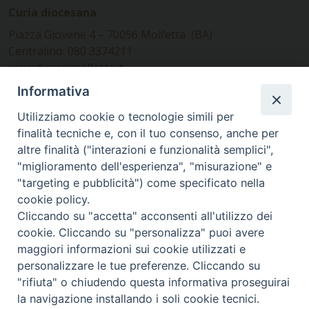
Curia diocesana
Piazza Giovene 4 – 70056 Molfetta (BA)
Centralino: 080 3374211
www.diocesimolfetta.it –
diocesimolfetta@pec.chiesacattolica.it
Informativa
Utilizziamo cookie o tecnologie simili per
Ufficio Comunicazioni sociali
finalità tecniche e, con il tuo consenso, anche per
altre finalità ("interazioni e funzionalità semplici",
Piazza Giovene 4 – 70056 Molfetta (BA)
"miglioramento dell'esperienza", "misurazione" e
comunicazionisociali@diocesimolfetta.it
"targeting e pubblicità") come specificato nella
cookie policy.
Cliccando su "accetta" acconsenti all'utilizzo dei
SEGUICI SU
cookie. Cliccando su "personalizza" puoi avere
Facebook
Instagram
X
YouTube
Feed
maggiori informazioni sui cookie utilizzati e
personalizzare le tue preferenze. Cliccando su
Privacy Policy - trasparenza
"rifiuta" o chiudendo questa informativa proseguirai
la navigazione installando i soli cookie tecnici.