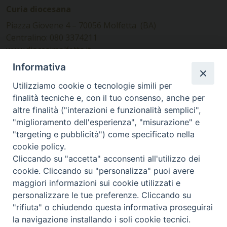
Curia diocesana
Piazza Giovene 4 – 70056 Molfetta (BA)
Centralino: 080 3374211
www.diocesimolfetta.it –
diocesimolfetta@pec.chiesacattolica.it
Informativa
Utilizziamo cookie o tecnologie simili per
Ufficio Comunicazioni sociali
finalità tecniche e, con il tuo consenso, anche per
altre finalità ("interazioni e funzionalità semplici",
Piazza Giovene 4 – 70056 Molfetta (BA)
"miglioramento dell'esperienza", "misurazione" e
comunicazionisociali@diocesimolfetta.it
"targeting e pubblicità") come specificato nella
cookie policy.
Cliccando su "accetta" acconsenti all'utilizzo dei
SEGUICI SU
cookie. Cliccando su "personalizza" puoi avere
Facebook
Instagram
X
YouTube
Feed
maggiori informazioni sui cookie utilizzati e
personalizzare le tue preferenze. Cliccando su
Privacy Policy - trasparenza
"rifiuta" o chiudendo questa informativa proseguirai
la navigazione installando i soli cookie tecnici.