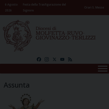
Skip
6 Agosto
Festa della Trasfigurazione del
to
Orari S. Messe
2026
Signore
content
Facebook
Instagram
X
YouTube
Feed
Assunta