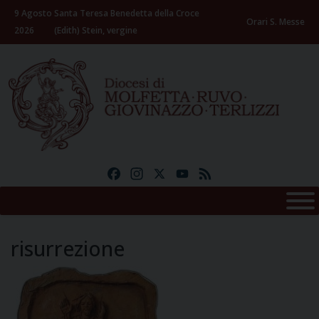
Skip
9 Agosto
Santa Teresa Benedetta della Croce
to
Orari S. Messe
2026
(Edith) Stein, vergine
content
Facebook
Instagram
X
YouTube
Feed
risurrezione