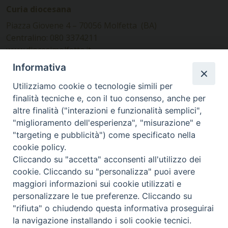
Curia diocesana
Piazza Giovene 4 – 70056 Molfetta (BA)
Centralino: 080 3374211
www.diocesimolfetta.it –
diocesimolfetta@pec.chiesacattolica.it
Informativa
Utilizziamo cookie o tecnologie simili per
Ufficio Comunicazioni sociali
finalità tecniche e, con il tuo consenso, anche per
altre finalità ("interazioni e funzionalità semplici",
Piazza Giovene 4 – 70056 Molfetta (BA)
"miglioramento dell'esperienza", "misurazione" e
comunicazionisociali@diocesimolfetta.it
"targeting e pubblicità") come specificato nella
cookie policy.
Cliccando su "accetta" acconsenti all'utilizzo dei
SEGUICI SU
cookie. Cliccando su "personalizza" puoi avere
Facebook
Instagram
X
YouTube
Feed
maggiori informazioni sui cookie utilizzati e
personalizzare le tue preferenze. Cliccando su
Privacy Policy - trasparenza
"rifiuta" o chiudendo questa informativa proseguirai
la navigazione installando i soli cookie tecnici.