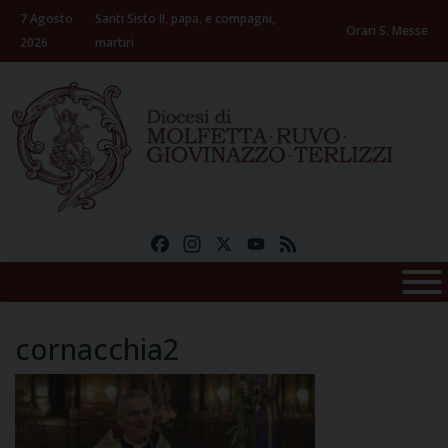
Skip
7 Agosto
Santi Sisto II, papa, e compagni,
to
Orari S. Messe
2026
martiri
content
Facebook
Instagram
X
YouTube
Feed
cornacchia2