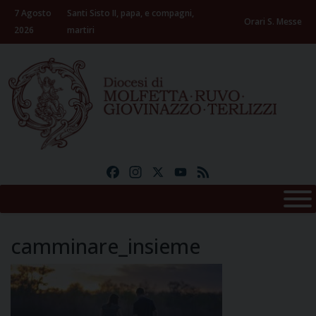
Skip
7 Agosto
Santi Sisto II, papa, e compagni,
to
Orari S. Messe
2026
martiri
content
Facebook
Instagram
X
YouTube
Feed
camminare_insieme