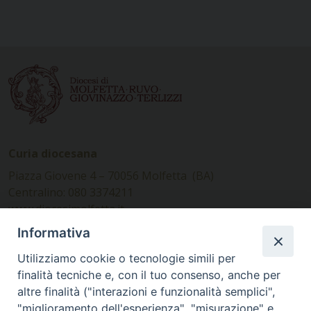
Curia diocesana
Piazza Giovene 4 – 70056 Molfetta (BA)
Centralino: 080 3374211
www.diocesimolfetta.it –
diocesimolfetta@pec.chiesacattolica.it
Informativa
Utilizziamo cookie o tecnologie simili per
Ufficio Comunicazioni sociali
finalità tecniche e, con il tuo consenso, anche per
altre finalità ("interazioni e funzionalità semplici",
Piazza Giovene 4 – 70056 Molfetta (BA)
"miglioramento dell'esperienza", "misurazione" e