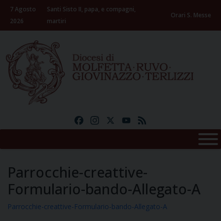
Skip
7 Agosto
Santi Sisto II, papa, e compagni,
to
Orari S. Messe
2026
martiri
content
Facebook
Instagram
X
YouTube
Feed
Parrocchie-creattive-
Formulario-bando-Allegato-A
Parrocchie-creattive-Formulario-bando-Allegato-A