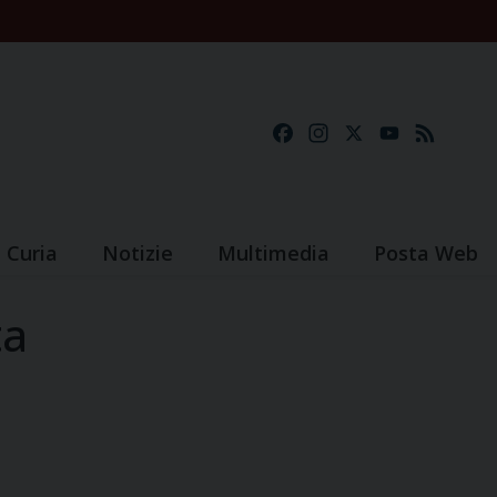
Facebook
Instagram
X
YouTube
Feed
Curia
Notizie
Multimedia
Posta Web
ta