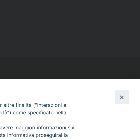
SEGUICI SU
altre finalità ("interazioni e
cità") come specificato nella
Facebook
Instagram
X
YouTube
Feed
 avere maggiori informazioni sui
sta informativa proseguirai la