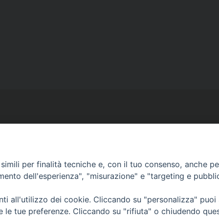
Ufficio Comunicazioni sociali
imili per finalità tecniche e, con il tuo consenso, anche per 
amento dell'esperienza", "misurazione" e "targeting e pubbli
Piazza Giovene 4 – 70056 Molfetta (BA)
comunicazionisociali@diocesimolfetta.it
i all'utilizzo dei cookie. Cliccando su "personalizza" puoi
ica.it
re le tue preferenze. Cliccando su "rifiuta" o chiudendo que