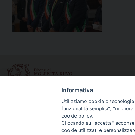
Informativa
Curia diocesana
Utilizziamo cookie o tecnologie s
funzionalità semplici", "miglior
Piazza Giovene 4 – 70056 Molfetta (BA)
cookie policy.
Centralino: 080 3374211
Cliccando su "accetta" acconsent
www.diocesimolfetta.it – diocesimolfetta@pec.chiesacattol
cookie utilizzati e personalizza