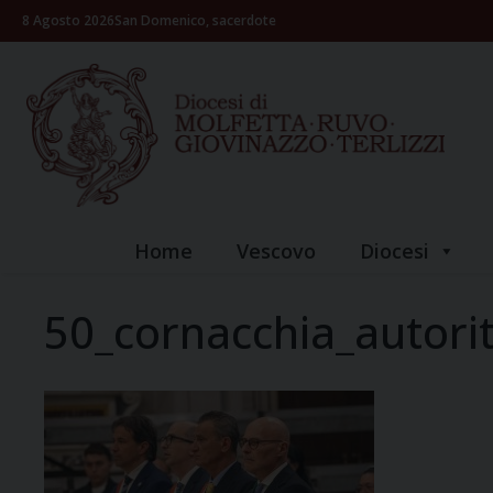
Skip
8 Agosto 2026
San Domenico, sacerdote
to
content
Home
Vescovo
Diocesi
50_cornacchia_autori