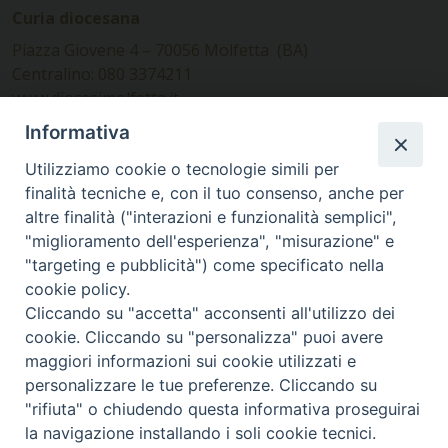
Curia diocesana
Piazza Giovene 4 – 70056 Molfetta (BA)
Centralino: 080 3374211
www.diocesimolfetta.it –
diocesimolfetta@pec.chiesacattolica.it
Informativa
Utilizziamo cookie o tecnologie simili per
Ufficio Comunicazioni sociali
finalità tecniche e, con il tuo consenso, anche per
altre finalità ("interazioni e funzionalità semplici",
Piazza Giovene 4 – 70056 Molfetta (BA)
"miglioramento dell'esperienza", "misurazione" e
comunicazionisociali@diocesimolfetta.it
"targeting e pubblicità") come specificato nella
cookie policy.
Cliccando su "accetta" acconsenti all'utilizzo dei
SEGUICI SU
cookie. Cliccando su "personalizza" puoi avere
Facebook
Instagram
X
YouTube
Feed
maggiori informazioni sui cookie utilizzati e
personalizzare le tue preferenze. Cliccando su
Privacy Policy - trasparenza
"rifiuta" o chiudendo questa informativa proseguirai
la navigazione installando i soli cookie tecnici.