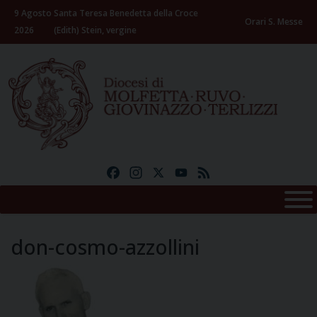
Skip
9 Agosto
Santa Teresa Benedetta della Croce
to
Orari S. Messe
2026
(Edith) Stein, vergine
content
Facebook
Instagram
X
YouTube
Feed
don-cosmo-azzollini