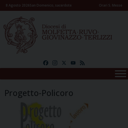
Skip
8 Agosto 2026
San Domenico, sacerdote
Orari S. Messe
to
content
Facebook
Instagram
X
YouTube
Feed
Progetto-Policoro