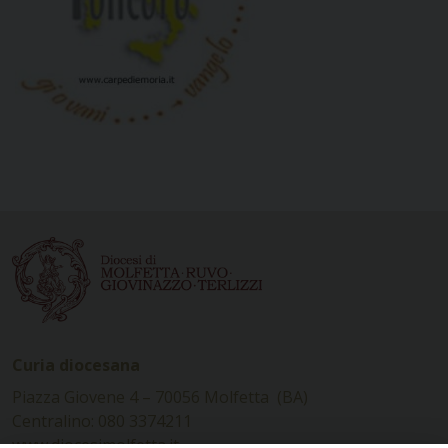
Curia diocesana
Piazza Giovene 4 – 70056 Molfetta (BA)
Centralino: 080 3374211
www.diocesimolfetta.it –