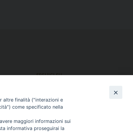
SEGUICI SU
Facebook
Instagram
X
YouTube
Feed
altre finalità ("interazioni e
cità") come specificato nella
 avere maggiori informazioni sui
sta informativa proseguirai la