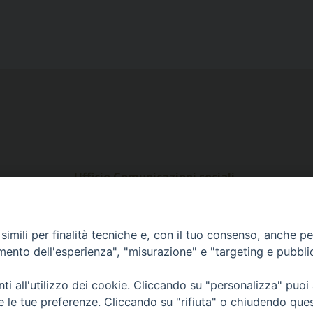
Ufficio Comunicazioni sociali
Piazza Giovene 4 – 70056 Molfetta (BA)
comunicazionisociali@diocesimolfetta.it
ica.it
imili per finalità tecniche e, con il tuo consenso, anche per 
amento dell'esperienza", "misurazione" e "targeting e pubbli
016 - 2026 Diocesi Molfetta Ruvo Giovinazzo Terlizzi
i all'utilizzo dei cookie. Cliccando su "personalizza" puoi
re le tue preferenze. Cliccando su "rifiuta" o chiudendo que