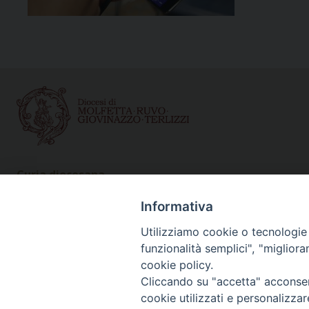
Curia diocesana
Piazza Giovene 4 – 70056 Molfetta (BA)
Informativa
Centralino: 080 3374211
www.diocesimolfetta.it – diocesimolfetta@pec.chiesacattol
Utilizziamo cookie o tecnologie s
funzionalità semplici", "miglior
cookie policy.
Privacy Policy - trasparenza
© 2
Cliccando su "accetta" acconsent
cookie utilizzati e personalizza