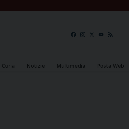
Facebook
Instagram
X
YouTube
Feed
Curia
Notizie
Multimedia
Posta Web