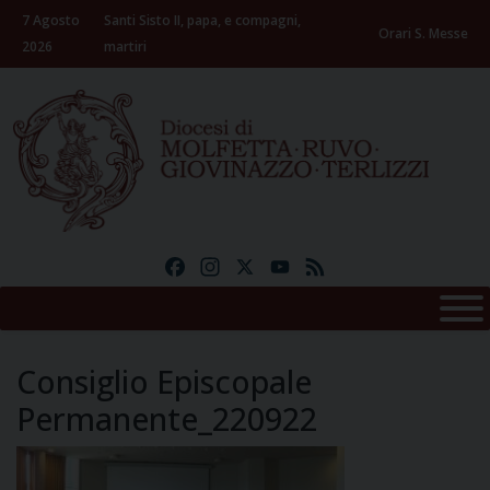
Skip
7 Agosto
Santi Sisto II, papa, e compagni,
to
Orari S. Messe
2026
martiri
content
Facebook
Instagram
X
YouTube
Feed
Consiglio Episcopale
Permanente_220922