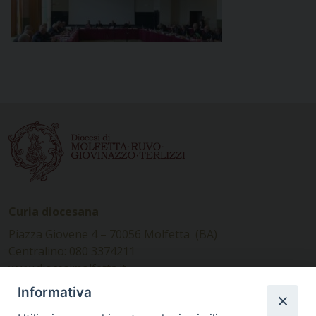
Curia diocesana
Piazza Giovene 4 – 70056 Molfetta (BA)
Centralino: 080 3374211
www.diocesimolfetta.it –
diocesimolfetta@pec.chiesacattolica.it
Informativa