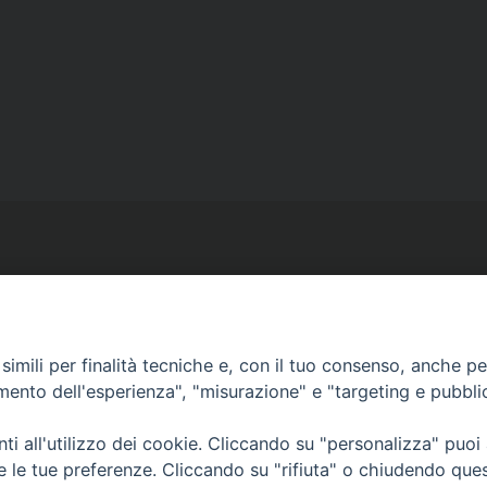
imili per finalità tecniche e, con il tuo consenso, anche per 
Ufficio Comunicazioni sociali
amento dell'esperienza", "misurazione" e "targeting e pubbli
Piazza Giovene 4 – 70056 Molfetta (BA)
comunicazionisociali@diocesimolfetta.it
i all'utilizzo dei cookie. Cliccando su "personalizza" puoi
ica.it
re le tue preferenze. Cliccando su "rifiuta" o chiudendo que