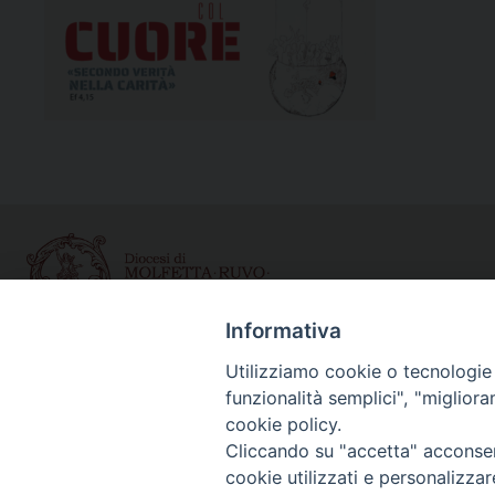
Informativa
Utilizziamo cookie o tecnologie s
Curia diocesana
funzionalità semplici", "miglior
Piazza Giovene 4 – 70056 Molfetta (BA)
cookie policy.
Centralino: 080 3374211
Cliccando su "accetta" acconsent
www.diocesimolfetta.it – diocesimolfetta@pec.chiesacattol
cookie utilizzati e personalizza