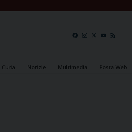
Facebook
Instagram
X
YouTube
Feed
Curia
Notizie
Multimedia
Posta Web