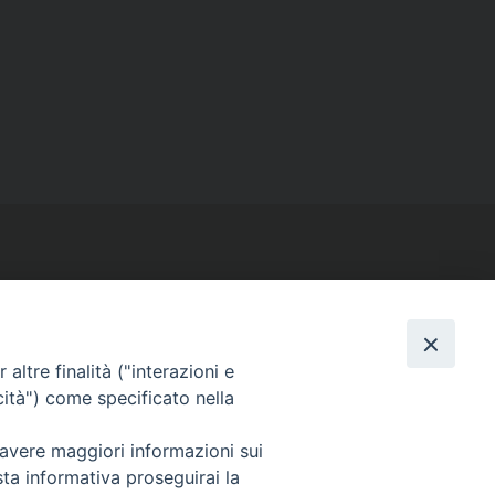
altre finalità ("interazioni e
SEGUICI SU
cità") come specificato nella
Facebook
Instagram
X
YouTube
Feed
 avere maggiori informazioni sui
sta informativa proseguirai la