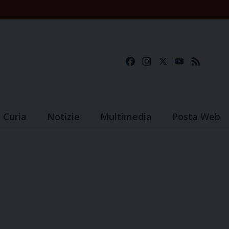
Facebook
Instagram
X
YouTube
Feed
Curia
Notizie
Multimedia
Posta Web