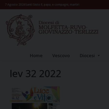
Skip
7 Agosto 2026
Santi Sisto II, papa, e compagni, martiri
to
content
Home
Vescovo
Diocesi
lev 32 2022