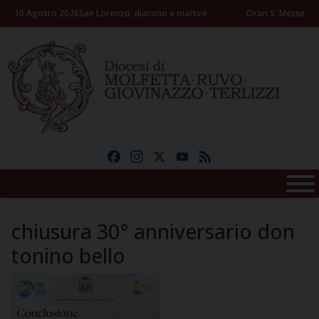
Skip
10 Agosto 2026
San Lorenzo, diacono e martire
Orari S. Messe
to
content
Facebook
Instagram
X
YouTube
Feed
chiusura 30° anniversario don
tonino bello