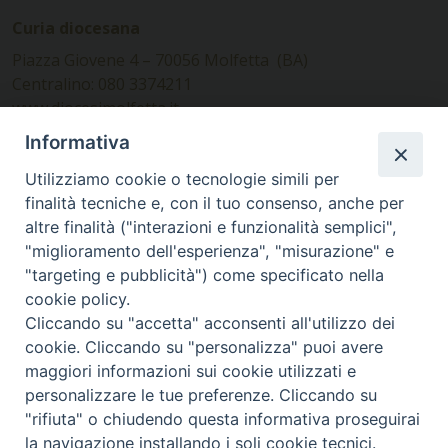
Curia diocesana
Piazza Giovene 4 – 70056 Molfetta (BA)
Centralino: 080 3374211
www.diocesimolfetta.it –
diocesimolfetta@pec.chiesacattolica.it
Informativa
Utilizziamo cookie o tecnologie simili per
Ufficio Comunicazioni sociali
finalità tecniche e, con il tuo consenso, anche per
altre finalità ("interazioni e funzionalità semplici",
Piazza Giovene 4 – 70056 Molfetta (BA)
"miglioramento dell'esperienza", "misurazione" e
comunicazionisociali@diocesimolfetta.it
"targeting e pubblicità") come specificato nella
cookie policy.
Cliccando su "accetta" acconsenti all'utilizzo dei
SEGUICI SU
cookie. Cliccando su "personalizza" puoi avere
Facebook
Instagram
X
YouTube
Feed
maggiori informazioni sui cookie utilizzati e
personalizzare le tue preferenze. Cliccando su
Privacy Policy - trasparenza
"rifiuta" o chiudendo questa informativa proseguirai
la navigazione installando i soli cookie tecnici.